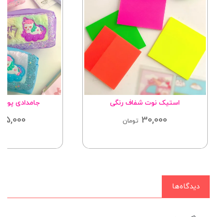
استیک نوت شفاف رنگی
جامدادی پولی
55,000
30,000
تومان
دیدگاه‌ها