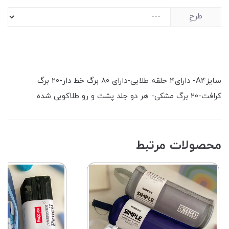
طرحِ
سایزA4- دارای۴ حلقه طلایی-دارای ۸۰ برگ خط دار-۲۰ برگ
کرافت-۲۰ برگ مشکی- هر دو جلد پشت ‌و رو طلاکوبی شده
محصولات مرتبط