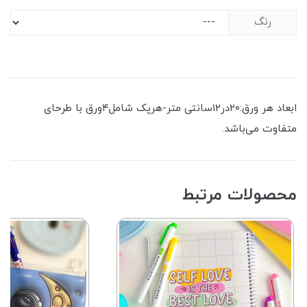
رنگ
ابعاد هر ورق:۲۰در۱۲سانتی متر-هرپک شامل۴ورق با طرحای
متفاوت می‌باشد.
محصولات مرتبط