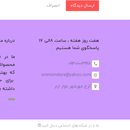
ارسال دیدگاه
انصراف
هفت روز هفته ، ساعت ۸الی ۱۷
درباره ما
پاسخگوی شما هستیم
ما در فر
09301003998
محصولات
که بهت
omnomstore@yahoo.com
برای خر
کرج مهرشهر بلوار ارم
داشته ب
ما را در شبکه های اجتماعی دنبال کنید😍