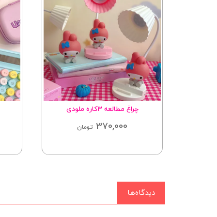
چراغ مطالعه ۳کاره ملودی
370,000
مان
تومان
دیدگاه‌ها