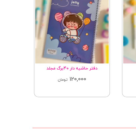
دفتر حاشیه دار ۴۰برگ مجلد
پ
120,000
تومان