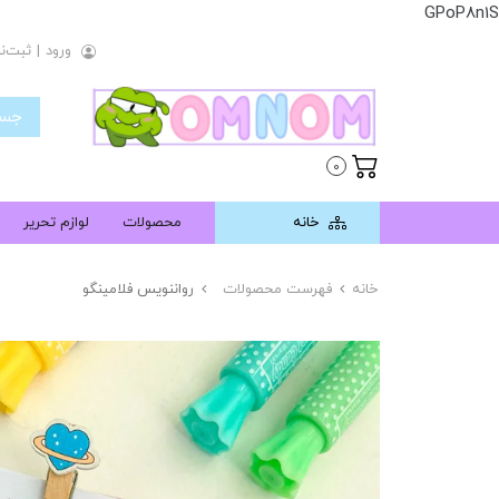
GPoP8n1S
ورود
|
ثبت‌نا
0
خانه
محصولات
لوازم تحریر
خانه
فهرست محصولات
رواننویس فلامینگو