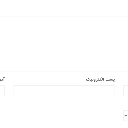
پست الکترونیک
آد