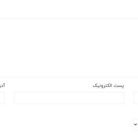
پست الکترونیک
آد