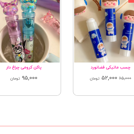
چسب ماتیکی فضانورد
پاکن کرومی چراغ دار
95,000
52,000
65,000
تومان
تومان