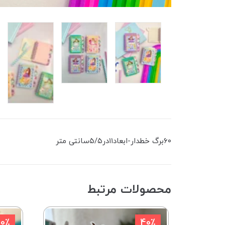
۶۰برگ خطدار-ابعاد۱۱در۵/۵سانتی متر
محصولات مرتبط
20٪
40٪