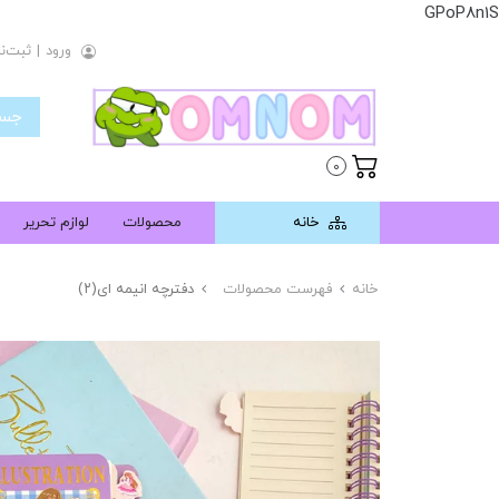
GPoP8n1S
ورود
|
ثبت‌نا
0
خانه
محصولات
لوازم تحریر
خانه
فهرست محصولات
دفترچه انیمه ای(۲)