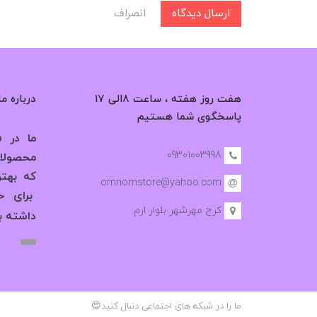
ارسال دیدگاه
انصراف
هفت روز هفته ، ساعت ۸الی ۱۷
درباره ما
پاسخگوی شما هستیم
ما در فر
09301003998
محصولات
که بهت
omnomstore@yahoo.com
برای خر
کرج مهرشهر بلوار ارم
داشته ب
ما را در شبکه های اجتماعی دنبال کنید😍