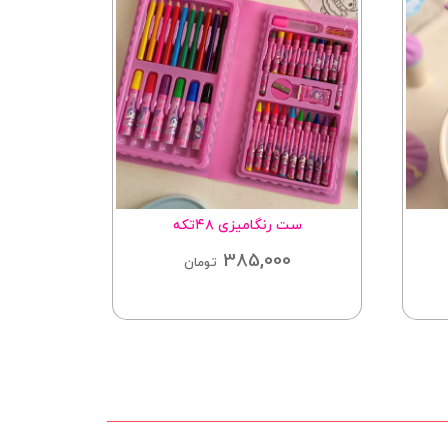
ست رنگامیزی ۴۸تکه
ا
385,000
تومان