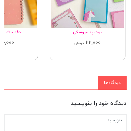
نوت پد عروسکی
دفترحاشیه د
120,000
22,000
تومان
دیدگاه‌ها
دیدگاه خود را بنویسید