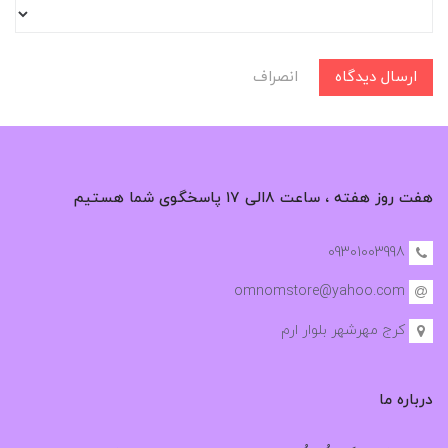
ارسال دیدگاه
انصراف
هفت روز هفته ، ساعت ۸الی ۱۷ پاسخگوی شما هستیم
09301003998
omnomstore@yahoo.com
کرج مهرشهر بلوار ارم
درباره ما