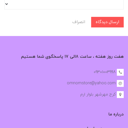
ارسال دیدگاه
انصراف
هفت روز هفته ، ساعت ۸الی ۱۷ پاسخگوی شما هستیم
09301003998
omnomstore@yahoo.com
کرج مهرشهر بلوار ارم
درباره ما