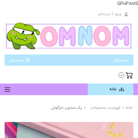
GPoP8n1S
ورود
|
ثبت‌نام
جستجو
0
خانه
خانه
فهرست محصولات
پک صابون خرگوش